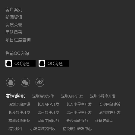
客户案列
新闻资讯
资质荣誉
团队风采
项目进度查询
售前QQ咨询
QQ沟通
QQ沟通
友情链接：
深圳精锐软件
深圳APP开发
深圳小程序开发
深圳网站建设
长沙APP开发
长沙小程序开发
长沙网站建设
长沙软件开发
惠州软件开发
惠州小程序开发
深圳软件开发
株洲联华链条
湖南学园印务
长沙家政服务
环球农商网
精锐软件
小友哥域名回收
精锐软件研发中心