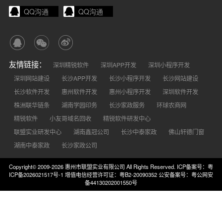
QQ沟通
QQ沟通
友情链接：
深圳精锐软件
深圳APP开发
深圳小程序开发
深圳网站建设
长沙APP开发
长沙小程序开发
长沙网站建设
长沙软件开发
惠州软件开发
惠州小程序开发
深圳软件开发
株洲联华链条
湖南学园印务
长沙家政服务
环球农商网
精锐软件
小友哥域名回收
精锐软件研发中心
联盟实业研发中心
湖南鑫冠公司
长沙中泰家政
佛山轩德门窗
湖南中泰家政
长沙家政公司
Copyright© 2009-2026 惠州市联盟实业有限公司 All Rights Reserved.
ICP备案号：粤
ICP备2026021517号-1
增值电信经营许可证：粤B2-20090352
公安备案号：粤公网安
备44130202001550号