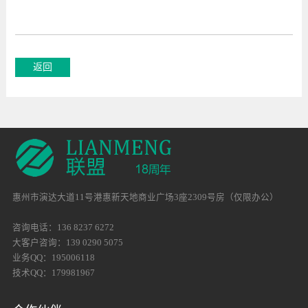
惠州市演达大道11号港惠新天地商业广场3座2309号房（仅限办公）
咨询电话：136 8237 6272
大客户咨询：139 0290 5075
业务QQ：195006118
技术QQ：179981967