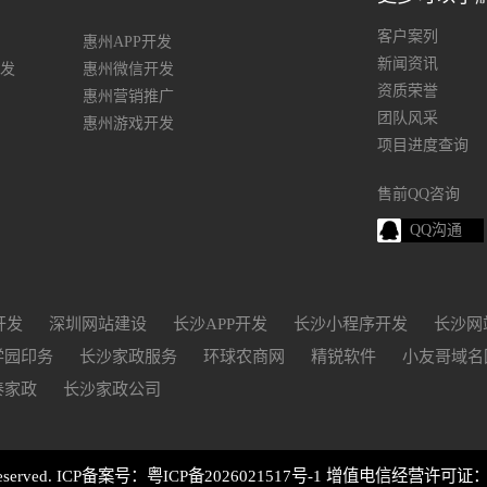
客户案列
惠州APP开发
新闻资讯
发
惠州微信开发
资质荣誉
惠州营销推广
团队风采
惠州游戏开发
项目进度查询
售前QQ咨询
QQ沟通
开发
深圳网站建设
长沙APP开发
长沙小程序开发
长沙网
学园印务
长沙家政服务
环球农商网
精锐软件
小友哥域名
泰家政
长沙家政公司
served.
ICP备案号：粤ICP备2026021517号-1
增值电信经营许可证：粤B