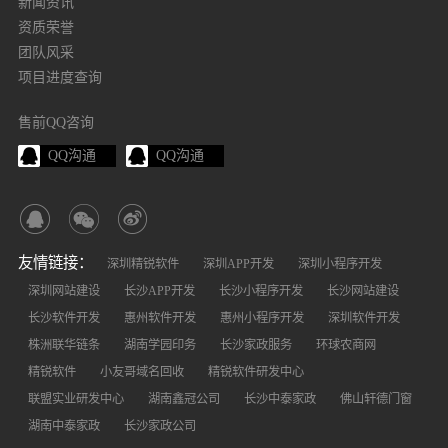
新闻资讯
资质荣誉
团队风采
项目进度查询
售前QQ咨询
QQ沟通
QQ沟通
友情链接：
深圳精锐软件
深圳APP开发
深圳小程序开发
深圳网站建设
长沙APP开发
长沙小程序开发
长沙网站建设
长沙软件开发
惠州软件开发
惠州小程序开发
深圳软件开发
株洲联华链条
湖南学园印务
长沙家政服务
环球农商网
精锐软件
小友哥域名回收
精锐软件研发中心
联盟实业研发中心
湖南鑫冠公司
长沙中泰家政
佛山轩德门窗
湖南中泰家政
长沙家政公司